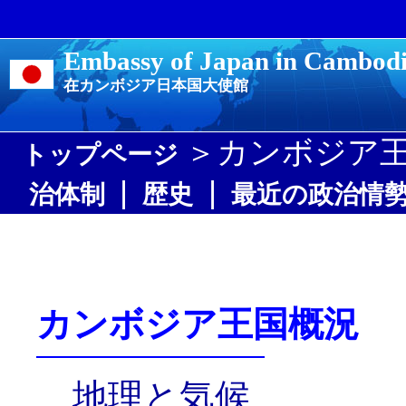
Embassy of Japan in Cambod
在カンボジア日本国大使館
＞カンボジア
トップページ
|
|
治体制
歴史
最近の政治情
カンボジア王国概況
地理と気候